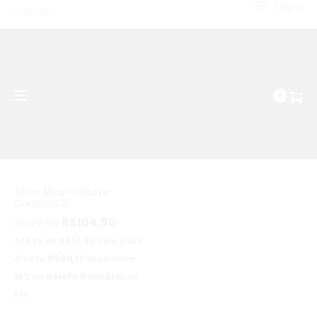
Filtro
WhatsApp | (037) 99158-2680
1 produto
42% OFF
0
Tênis Mizuno Wave
Creation 21
R$
104,90
R$
179,90
R$
17,48
Até 6x de
sem juros
R$
89,17
à vista
economize
15%
no
Boleto Bancário
ou
Pix