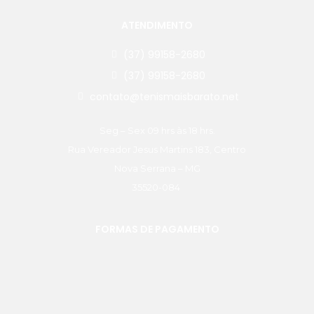
ATENDIMENTO
(37) 99158-2680
(37) 99158-2680
contato@tenismaisbarato.net
Seg – Sex 09 hrs às 18 hrs.
Rua Vereador Jesus Martins 183, Centro
Nova Serrana – MG
35520-084
FORMAS DE PAGAMENTO