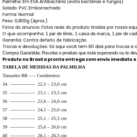
Palmilha: Em EVA Antibactéria (evita bactérias e fungos)
Solado: PVC Emborrachado
Forma: Normal
Peso: 0,800g (Aprox.)
Fotos do anuncio: Fotos reais do produto tiradas por nossa equ
O que acompanha:
1 par de tênis, 1 caixa da marca, 1 par de cad
Garantia: Contra defeito de fabricação
Trocas e devoluções: Só aqui você tem 60 dias para trocas e
Compra Garantida: Receba o produto que está esperando ou te dev
Produto no Brasil a pronta entrega com envio imediato e
TABELA DE MEDIDAS DA PALMILHA
Tamanho BR —– Centímetros
34 —————– 22,5 – 23,0 cm
35 —————– 23,1 – 23,5 cm
36 —————– 23,6 – 24,0 cm
37 —————– 24,1 – 25,0 cm
38 —————– 25,1 – 25,5 cm
39 —————– 25,6 – 26,0 cm
40 —————– 26,1 – 26,5 cm