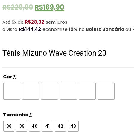
R
New
R$
229,90
R$
169,90
Style
(Todas
(Todas
as
R$
28,32
Até 6x de
sem juros
as
cores)
R$
144,42
à vista
economize
15%
no
Boleto Bancário
ou
cores)
Tênis Mizuno Wave Creation 20
Cor
*
Tamanho
*
38
39
40
41
42
43