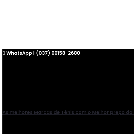
WhatsApp | (037) 99158-2680
As melhores Marcas de Tênis com o Melhor preço do B
Tênis Nike, Tênis Adidas, Tênis Mizuno, Tênis Puma, 