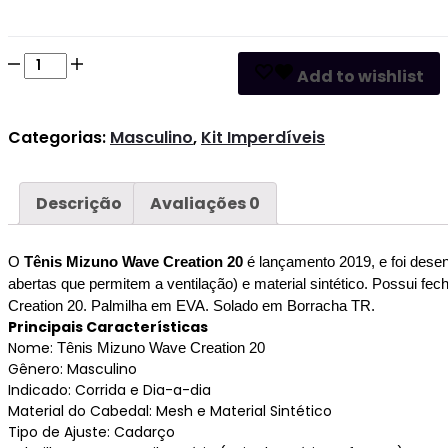
Kit
Comprar
Add to wishlist
2
Pares
Categorias:
Masculino
,
Kit Imperdíveis
Tênis
Mizuno
Wave
Descrição
Avaliações
0
Creation
20
(Todas
O
Tênis Mizuno Wave Creation 20
é lançamento 2019, e foi desenv
abertas que permitem a ventilação) e material sintético. Possui fec
as
Creation 20. Palmilha em EVA. Solado em Borracha TR.
cores)
Principais Características
quantidade
Nome:
Tênis Mizuno Wave Creation 20
Gênero: Masculino
Indicado: Corrida e Dia-a-dia
Material do Cabedal: Mesh e Material Sintético
Tipo de Ajuste: Cadarço