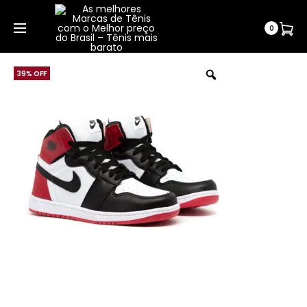
WhatsApp | (037) 99158-2680
0
39% OFF