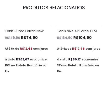
PRODUTOS RELACIONADOS
Tênis Puma Ferrari New
Tênis Nike Air Force 1 TM
50% OFF
36% OFF
R$
74,90
R$
104,90
R$
149,90
R$
164,90
R$
12,48
R$
17,48
Até 6x de
sem juros
Até 6x de
sem juros
R$
63,67
R$
89,17
à vista
economize
à vista
economize
15%
no
Boleto Bancário
ou
15%
no
Boleto Bancário
ou
Pix
Pix