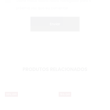
Salvar meus dados neste navegador para a
próxima vez que eu comentar.
PRODUTOS RELACIONADOS
30% OFF
16% OFF