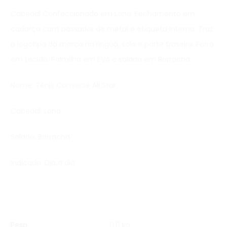
Cabedal Confeccionado em Lona. Fechamento em
cadarço com passador de metal e etiqueta interna. Traz
o logotipo da marca na língua, sola e parte traseira. Forro
em tecido. Palmilha em EVA e solado em Borracha.
Nome: Tênis Converse All Star
Cabedal: Lona
Solado: Borracha
Indicado: Dia a dia
Peso
0,8 kg