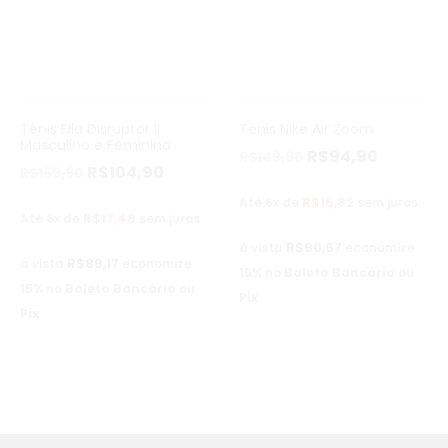
Tênis Fila Disruptor II
Tênis Nike Air Zoom
Masculino e Feminino
R$
94,90
R$
149,90
R$
104,90
R$
169,90
R$
15,82
Até 6x de
sem juros
R$
17,48
Até 6x de
sem juros
R$
80,67
à vista
economize
R$
89,17
à vista
economize
15%
no
Boleto Bancário
ou
15%
no
Boleto Bancário
ou
Pix
Pix