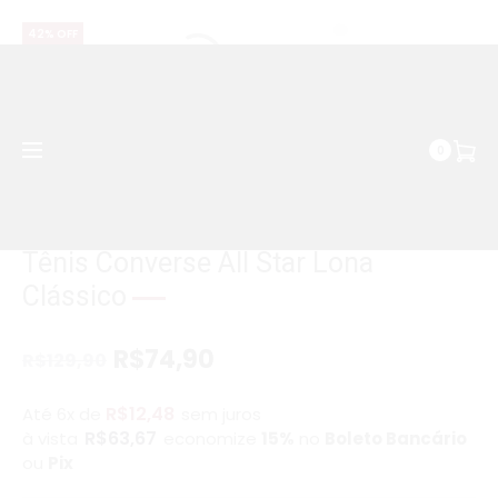
WhatsApp | (037) 99158-2680
42% OFF
0
Economize R$55
Tênis Converse All Star Lona
Clássico
R$
74,90
R$
129,90
R$
12,48
Até 6x de
sem juros
R$
63,67
à vista
economize
15%
no
Boleto Bancário
ou
Pix