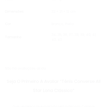
Dimensões
32 × 21 × 12 cm
Cor
Branco
,
Preto
34, 35, 36, 37, 38, 39, 40, 41,
Tamanho
42, 43
Não há avaliações ainda.
A
Seja O Primeiro A Avaliar “Tênis Converse All
v
Star Lona Clássico”
a
l
O seu endereço de e-mail não será publicado.
Campos