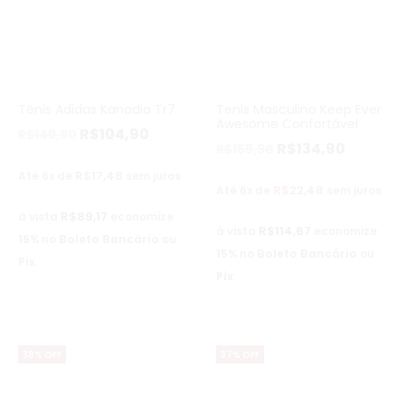
Tênis Adidas Kanadia Tr7
Tenis Masculino Keep Ever
Awesome Confortável
R$
104,90
R$
149,90
R$
134,90
R$
159,90
R$
17,48
Até 6x de
sem juros
R$
22,48
Até 6x de
sem juros
R$
89,17
à vista
economize
R$
114,67
à vista
economize
15%
no
Boleto Bancário
ou
15%
no
Boleto Bancário
ou
Pix
Pix
38% OFF
37% OFF