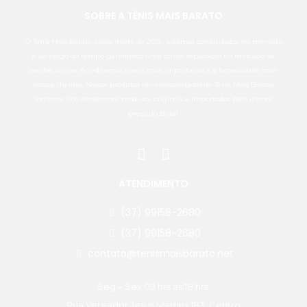
SOBRE A TÊNIS MAIS BARATO
O Tênis Mais Barato existe desde de 2015 , estamos consolidados no mercado
e ao longo do tempo ganhamos uma ótima reputação no mercado de
vendas online. Acreditamos que o mais importante é a honestidade com
nossos clientes. Nossos produtos são exclusividades do Tênis Mais Barato,
somente nós oferecemos produtos originais e importados pelo menor
preço do Brasil.
ATENDIMENTO
(37) 99158-2680
(37) 99158-2680
contato@tenismaisbarato.net
Seg – Sex 09 hrs às 18 hrs.
Rua Vereador Jesus Martins 183, Centro