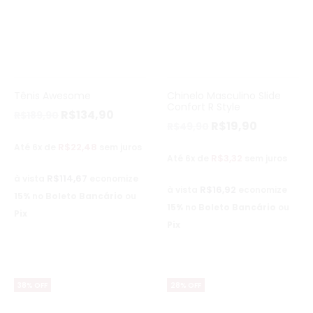
Tênis Awesome
Chinelo Masculino Slide
Confort R Style
R$
134,90
R$
189,90
R$
19,90
R$
49,90
R$
22,48
Até 6x de
sem juros
R$
3,32
Até 6x de
sem juros
R$
114,67
à vista
economize
R$
16,92
à vista
economize
15%
no
Boleto Bancário
ou
15%
no
Boleto Bancário
ou
Pix
Pix
38% OFF
28% OFF