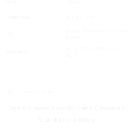
Peso
0,8 kg
Dimensões
32 × 21 × 12 cm
Branco
,
Preto e Branco
,
Preto
Cor
e Preto
34, 35, 36, 37, 38, 39, 40, 41,
Tamanho
42, 43
Não há avaliações ainda.
A
Seja O Primeiro A Avaliar “Tênis Converse All
v
Star Mid Cano Médio”
a