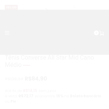
WhatsApp | (037) 99158-2680
39% OFF
0
Economize R$55
Tênis Converse All Star Mid Cano
Médio
R$
84,90
R$
139,90
R$
14,15
Até 6x de
sem juros
R$
72,17
à vista
economize
15%
no
Boleto Bancário
ou
Pix