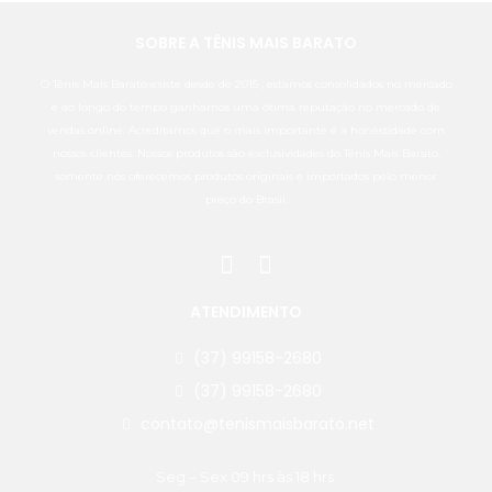
SOBRE A TÊNIS MAIS BARATO
O Tênis Mais Barato existe desde de 2015 , estamos consolidados no mercado
e ao longo do tempo ganhamos uma ótima reputação no mercado de
vendas online. Acreditamos que o mais importante é a honestidade com
nossos clientes. Nossos produtos são exclusividades do Tênis Mais Barato,
somente nós oferecemos produtos originais e importados pelo menor
preço do Brasil.
ATENDIMENTO
(37) 99158-2680
(37) 99158-2680
contato@tenismaisbarato.net
Seg – Sex 09 hrs às 18 hrs.