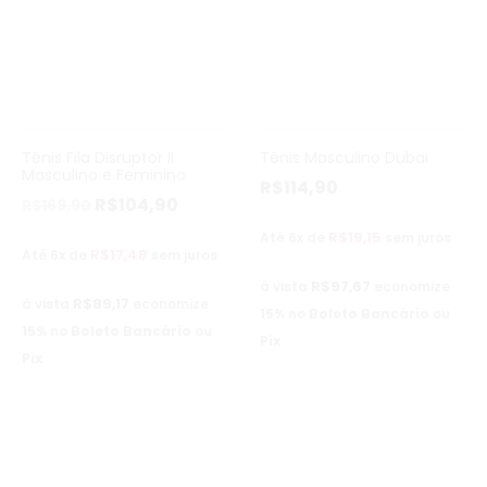
Tênis Fila Disruptor II
Tênis Masculino Dubai
Masculino e Feminino
R$
114,90
R$
104,90
R$
169,90
R$
19,15
Até 6x de
sem juros
R$
17,48
Até 6x de
sem juros
R$
97,67
à vista
economize
R$
89,17
à vista
economize
15%
no
Boleto Bancário
ou
15%
no
Boleto Bancário
ou
Pix
Pix