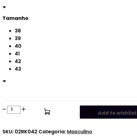
Tamanho
38
39
40
41
42
43
Tênis
Comprar
Add to wishlist
Masculino
Questar
SKU:
02RK042
Categoria:
Masculino
quantidade