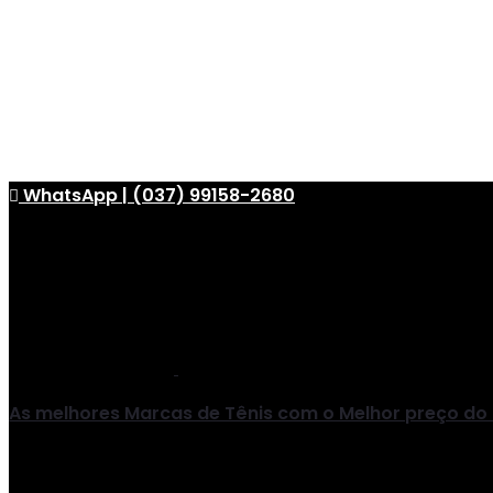
WhatsApp | (037) 99158-2680
As melhores Marcas de Tênis com o Melhor preço do B
Tênis Nike, Tênis Adidas, Tênis Mizuno, Tênis Puma, 