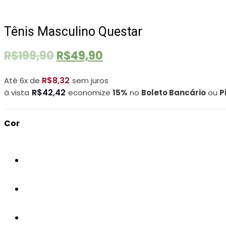
Economize R$150
Tênis Masculino Questar
R$
199,90
R$
49,90
R$
8,32
Até 6x de
sem juros
R$
42,42
à vista
economize
15%
no
Boleto Bancário
ou
P
Cor