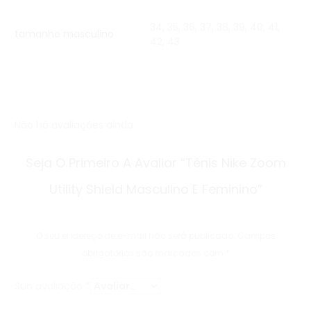
34, 35, 36, 37, 38, 39, 40, 41,
tamanho masculino
42, 43
Não há avaliações ainda.
A
Seja O Primeiro A Avaliar “Tênis Nike Zoom
v
Utility Shield Masculino E Feminino”
a
l
O seu endereço de e-mail não será publicado.
Campos
i
obrigatórios são marcados com
*
a
Sua avaliação
*