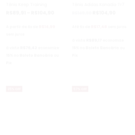
Tênis Keep Training
Tênis Adidas Kanadia Tr7
R$
89,91
–
R$
104,90
R$
104,90
R$
149,90
R$
14,99
R$
17,48
A partir de 6x de
Até 6x de
sem juros
sem juros
R$
89,17
à vista
economize
R$
76,42
à vista
economize
15%
no
Boleto Bancário
ou
15%
no
Boleto Bancário
ou
Pix
Pix
25% OFF
57% OFF