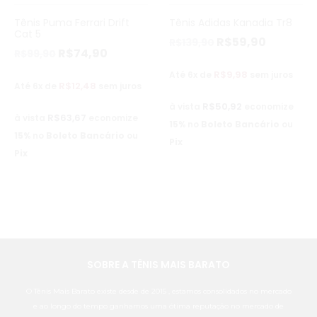
Tênis Puma Ferrari Drift
Tênis Adidas Kanadia Tr8
Cat 5
R$
59,90
R$
139,90
R$
74,90
R$
99,90
R$
9,98
Até 6x de
sem juros
R$
12,48
Até 6x de
sem juros
R$
50,92
à vista
economize
R$
63,67
à vista
economize
15%
no
Boleto Bancário
ou
15%
no
Boleto Bancário
ou
Pix
Pix
SOBRE A TÊNIS MAIS BARATO
O Tênis Mais Barato existe desde de 2015 , estamos consolidados no mercado
e ao longo do tempo ganhamos uma ótima reputação no mercado de