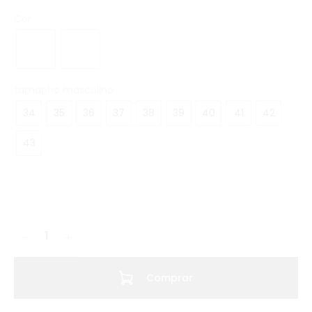
Cor
tamanho masculino
34
35
36
37
38
39
40
41
42
43
Comprar