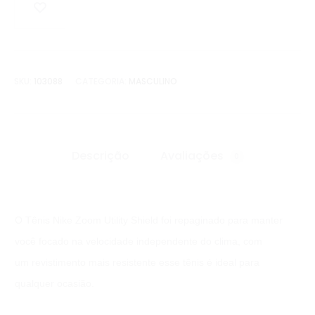
SKU:
103088
CATEGORIA:
MASCULINO
Descrição
Avaliações
0
O Tênis Nike Zoom Utility Shield foi repaginado para manter
você focado na velocidade independente do clima, com
um revistimento mais resistente esse tênis é ideal para
qualquer ocasião.