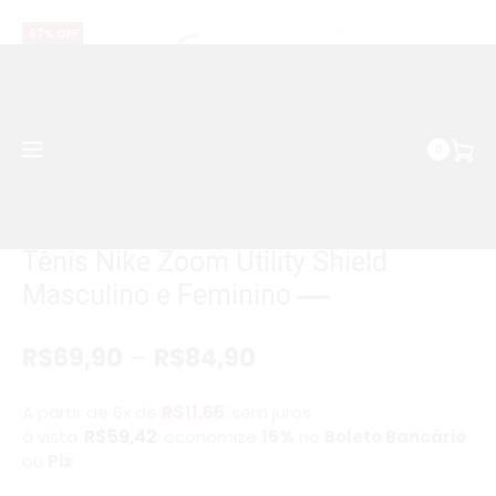
WhatsApp | (037) 99158-2680
47% OFF
0
Economize R$75
Tênis Nike Zoom Utility Shield
Masculino e Feminino
R$
69,90
–
R$
84,90
R$
11,65
A partir de 6x de
sem juros
R$
59,42
à vista
economize
15%
no
Boleto Bancário
ou
Pix