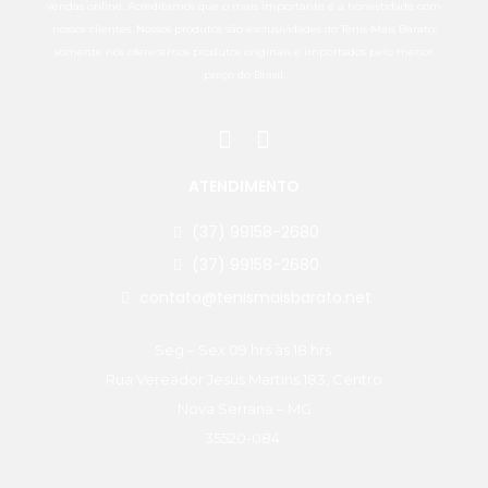
vendas online. Acreditamos que o mais importante é a honestidade com
nossos clientes. Nossos produtos são exclusividades do Tênis Mais Barato,
somente nós oferecemos produtos originais e importados pelo menor
preço do Brasil.
ATENDIMENTO
(37) 99158-2680
(37) 99158-2680
contato@tenismaisbarato.net
Seg – Sex 09 hrs às 18 hrs.
Rua Vereador Jesus Martins 183, Centro
Nova Serrana – MG
35520-084