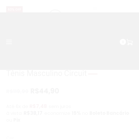
WhatsApp | (037) 99158-2680
63% OFF
0
Economize R$75
Tênis Masculino Circuit
R$
44,90
R$
119,90
R$
7,48
Até 6x de
sem juros
R$
38,17
à vista
economize
15%
no
Boleto Bancário
ou
Pix
Cor