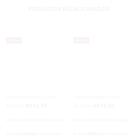
PRODUTOS RELACIONADOS
21% OFF
21% OFF
Tênis Puma Bmw Cat 2
Tênis Puma Bmw Cat
R$
74,90
R$
74,90
R$
94,90
R$
94,90
R$
12,48
R$
12,48
Até 6x de
sem juros
Até 6x de
sem juros
R$
63,67
R$
63,67
à vista
economize
à vista
economize