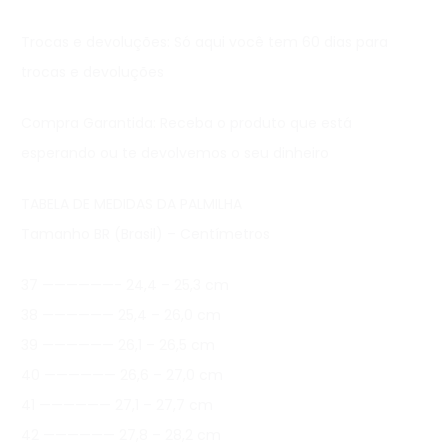
Trocas e devoluções: Só aqui você tem 60 dias para
trocas e devoluções
Compra Garantida: Receba o produto que está
esperando ou te devolvemos o seu dinheiro
TABELA DE MEDIDAS DA PALMILHA
Tamanho BR (Brasil) – Centímetros
37 ——————- 24,4 – 25,3 cm
38 —————— 25,4 – 26,0 cm
39 —————— 26,1 – 26,5 cm
40 —————— 26,6 – 27,0 cm
41 —————— 27,1 – 27,7 cm
42 —————— 27,8 – 28,2 cm