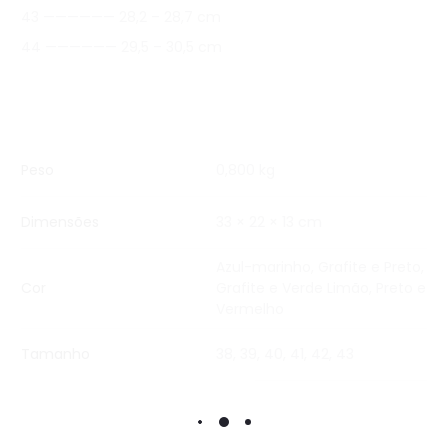
43 —————— 28,2 – 28,7 cm
44 —————— 29,5 – 30,5 cm
Peso
0,800 kg
Dimensões
33 × 22 × 13 cm
Azul-marinho
,
Grafite e Preto
,
Cor
Grafite e Verde Limão
,
Preto e
Vermelho
Tamanho
38, 39, 40, 41, 42, 43