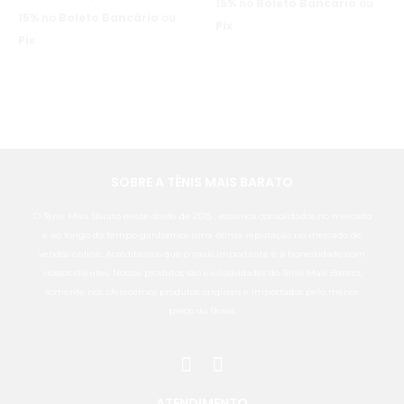
15%
no
Boleto Bancário
ou
15%
no
Boleto Bancário
ou
Pix
Pix
SOBRE A TÊNIS MAIS BARATO
O Tênis Mais Barato existe desde de 2015 , estamos consolidados no mercado
e ao longo do tempo ganhamos uma ótima reputação no mercado de
vendas online. Acreditamos que o mais importante é a honestidade com
nossos clientes. Nossos produtos são exclusividades do Tênis Mais Barato,
somente nós oferecemos produtos originais e importados pelo menor
preço do Brasil.
ATENDIMENTO