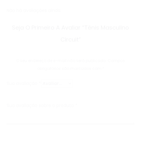
Não há avaliações ainda.
A
Seja O Primeiro A Avaliar “Tênis Masculino
v
Circuit”
a
l
O seu endereço de e-mail não será publicado.
Campos
i
obrigatórios são marcados com
*
a
Sua avaliação
*
ç
õ
Sua avaliação sobre o produto
*
e
s