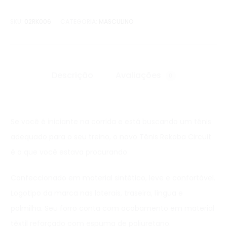
SKU:
02RK006
CATEGORIA:
MASCULINO
Descrição
Avaliações
0
Se você é iniciante na corrida e está buscando um tênis
adequado para o seu treino, o novo Tênis Rekoba Circuit
é o que você estava procurando
Confeccionado em material sintético, leve e confortável.
Logotipo da marca nas laterais, traseira, língua e
palmilha. Seu forro conta com acabamento em material
têxtil reforçado com espuma de poliuretano.