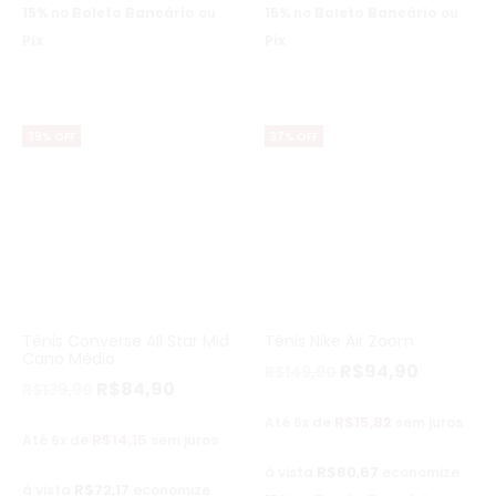
15%
no
Boleto Bancário
ou
15%
no
Boleto Bancário
ou
Pix
Pix
39% OFF
37% OFF
Tênis Converse All Star Mid
Tênis Nike Air Zoom
Cano Médio
R$
94,90
R$
149,90
R$
84,90
R$
139,90
R$
15,82
Até 6x de
sem juros
R$
14,15
Até 6x de
sem juros
R$
80,67
à vista
economize
R$
72,17
à vista
economize