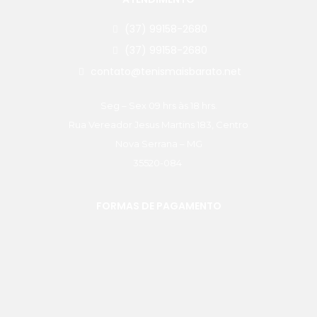
(37) 99158-2680
(37) 99158-2680
contato@tenismaisbarato.net
Seg – Sex 09 hrs às 18 hrs.
Rua Vereador Jesus Martins 183, Centro
Nova Serrana – MG
35520-084
FORMAS DE PAGAMENTO